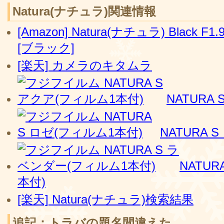
Natura(ナチュラ)関連情報
[Amazon] Natura(ナチュラ) Black
[ブラック]
[楽天] カメラのキタムラ
NATURA
NATURA 
NATU
本付)
[楽天] Natura(ナチュラ)検索結果
追記：トラバの題名間違えた