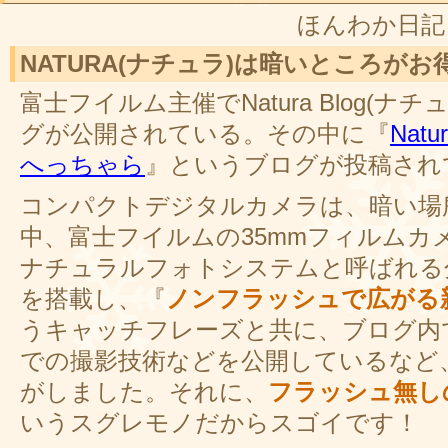
ほんわか日記
NATURA(ナチュラ)は暗いところがお
富士フイルム主催でNatura Blog(
グが公開されている。その中に『
Na
へっちゃら
』というブログが投稿され
コンパクトデジタルカメラは、暗い場
中、富士フイルムの35mmフィルムカメラ
ナチュラルフォトシステムと呼ばれる
を搭載し、『
ノンフラッシュで広がる
うキャッチフレーズと共に、ブログ内で色々
での撮影技術などを公開しているなど
がしました。それに、
フラッシュ無し
いうスグレモノだからスゴイです！