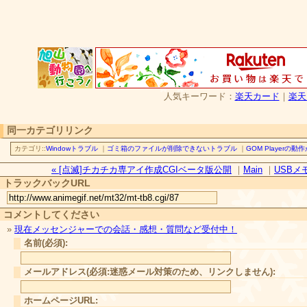
人気キーワード：
楽天カード
｜
楽天
同一カテゴリリンク
カテゴリ::
Windowトラブル
｜
ゴミ箱のファイルが削除できないトラブル
｜
GOM Playerの
« [点滅]チカチカ専アイ作成CGIベータ版公開
｜
Main
｜
USBメモ
トラックバックURL
コメントしてください
»
現在メッセンジャーでの会話・感想・質問など受付中！
名前(必須):
メールアドレス(必須:迷惑メール対策のため、リンクしません):
ホームページURL: