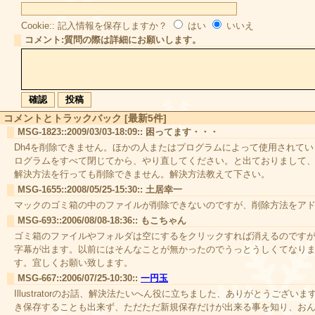
Cookie:: 記入情報を保存しますか？
はい
いいえ
コメント:質問の際は詳細にお願いします。
コメントとトラックバック [最新5件]
MSG-1823::2009/03/03-18:09:: 困ってます・・・
Dh4を削除できません。ほかの人またはプログラムによって使用されて
ログラムをすべて閉じてから、やり直してください。と出ておりまして
解決方法を行っても削除できません。解決方法教えて下さい。
MSG-1655::2008/05/25-15:30:: 土居幸一
マックのゴミ箱の中のファイルが削除できないのですが、削除方法をア
MSG-693::2006/08/08-18:36:: もこちゃん
ゴミ箱のファイルやフォルダは空にするをクリックすれば消えるのです
字幕が出ます。以前にはそんなことが無かったのでうっとうしくてなり
す。宜しくお願い致します。
MSG-667::2006/07/25-10:30::
一円玉
Illustratorのお話、解決法たいへん役に立ちました、ありがとうございます。
き保存することも出来ず、ただただ新規保存だけが出来る事を知り、お