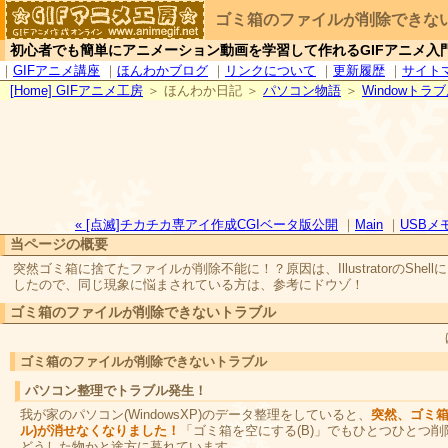
ゴミ箱のファイルが削除できな
初心者でも簡単にアニメーション動画を学習して作れるGIFアニメ入
｜
GIFアニメ講座
｜
ほんわかブログ
｜
リンクについて
｜
更新履歴
｜
サイト
[
H
ome] GIFアニメ工房
＞ ほんわか日記 ＞
パソコン物語
＞
Windowトラ
« [点滅]チカチカ専アイ作成CGIベータ版公開
｜
Main
｜
USBメモ
当ページの概要
突然ゴミ箱に捨てたファイルが削除不能に！？原因は、IllustratorのSh
したので、同じ現象に悩まされている方は、参考にドウゾ！
ゴミ箱のファイルが削除できないトラブル
ゴミ箱のファイルが削除できないトラブル
パソコン整理でトラブル発生！
我が家のパソコン(WindowsXP)のデータ整理をしていると、
突然、ゴミ箱の
ル)が消せなくなりました！
「ゴミ箱を空にする(B)」でもひとつひとつ
どうした物かと途方に暮れています。