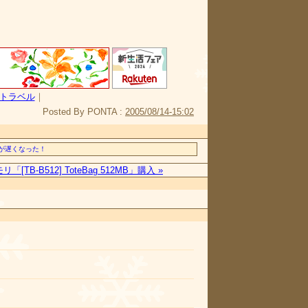
トラベル
｜
Posted By PONTA :
2005/08/14-15:02
動作が遅くなった！
リ「[TB-B512] ToteBag 512MB」購入 »