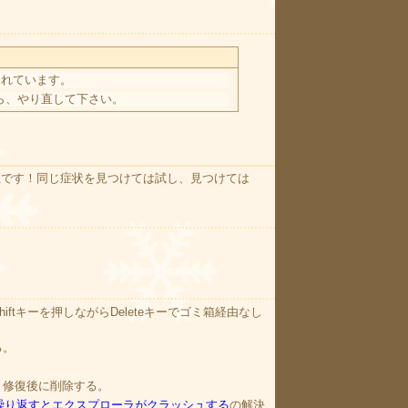
されています。
ら、やり直して下さい。
至です！同じ症状を見つけては試し、見つけては
tキーを押しながらDeleteキーでゴミ箱経由なし
る。
、修復後に削除する。
開く操作を繰り返すとエクスプローラがクラッシュする
の解決