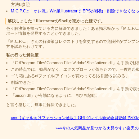
方法B参照
M.C.P.C.::「オレ流」Win版Illustratorで EPSが移動・削除できな
解決しました！IllustratorのShellが悪かった様です。
色々解決策を探っている内に解決できました！ある掲示板から「M.C.P.C
ポート情報を発見することができました。
「M.C.P.C.」さんの解決策はレジストリを変更するので危険性がプンプン
方を試みたわけです。
私の行った解決策
「C:\Program Files\Common Files\Adobe\Shell\aiicon.dll」を手動で
この時点では、効果がなく、エクスプローラが落ちたので、一度再起
ゴミ箱にあるaiファイル(アイコンが変わってる)を削除を試みる。
削除できた！
「C:\Program Files\Common Files\Adobe\Shell\aiicon.dll」を手動で
「aiicon.dll」が有効になるように、再び再起動。
と言う感じに、無事に解決できました。
»»»【ギャル向けファッション通販】GRLグレイル新規会員登録で800
»»»今の人気商品が見つかる★見やすい楽天の