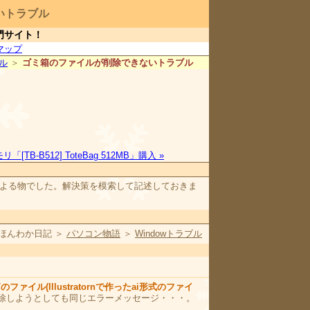
いトラブル
門サイト！
マップ
ブル
＞
ゴミ箱のファイルが削除できないトラブル
リ「[TB-B512] ToteBag 512MB」購入 »
ellによる物でした。解決策を模索して記述しておきま
ほんわか日記 ＞
パソコン物語
＞
Windowトラブル
ファイル(Illustratornで作ったai形式のファイ
削除しようとしても同じエラーメッセージ・・・。