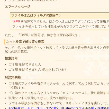
エラーメッセージ
ファイルまたはフォルダの削除エラー
Dd80
を削除できません。ほかの人またはプログラムによって使用
ファイルを使用している可能性があるプログラムをすべて閉じてか
ただし、「Dd80」の部分は、値が色々変わる様です。
ネット検索で解決策を模索
そこで、色々な単語でネット検索してトラブル解決策を導き出そうと必
試しの試行錯誤。
検索語句
ゴミ箱 削除できません
ゴミ箱 削除できません 使用されています
解決策候補
ゴミ箱のファイルを右クリックから「元に戻す」で元に戻してから、Shif
で削除する。
ゴミ箱のファイルを右クリックから「カット＆ペースト」後に削除す
復元ソフトで復元してから、改めて削除する。
ファイル破損が原因かもしれないので、スキャンディスクを実行して
Adobeサポートデータベース223855::Illustrator ファイルを