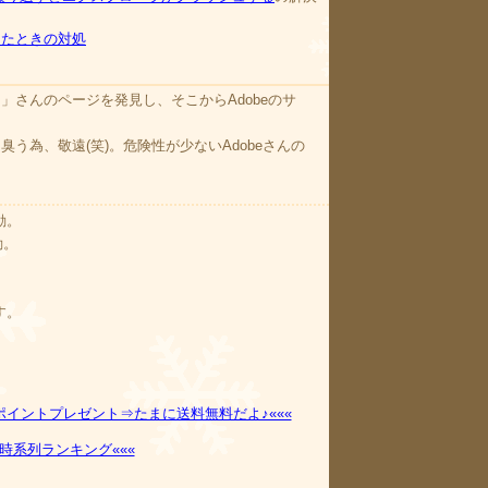
くなったときの対処
.」さんのページを発見し、そこからAdobeのサ
臭う為、敬遠(笑)。危険性が少ないAdobeさんの
移動。
動。
戻す。
ポイントプレゼント⇒たまに送料無料だよ♪«««
時系列ランキング«««