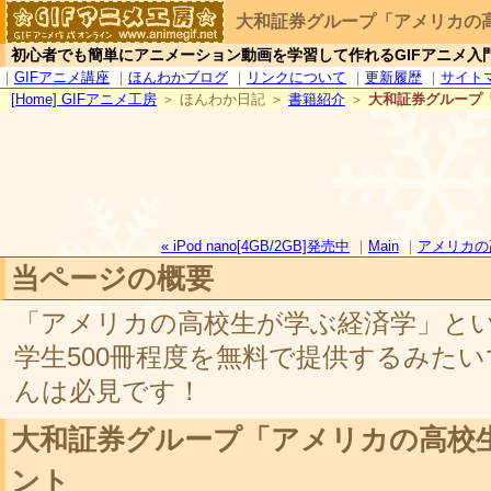
大和証券グループ「アメリカの
初心者でも簡単にアニメーション動画を学習して作れるGIFアニメ入
｜
GIFアニメ講座
｜
ほんわかブログ
｜
リンクについて
｜
更新履歴
｜
サイト
[
H
ome] GIFアニメ工房
＞ ほんわか日記 ＞
書籍紹介
＞
大和証券グループ
« iPod nano[4GB/2GB]発売中
｜
Main
｜
アメリカの
当ページの概要
「アメリカの高校生が学ぶ経済学」と
学生500冊程度を無料で提供するみた
んは必見です！
大和証券グループ「アメリカの高校
ント