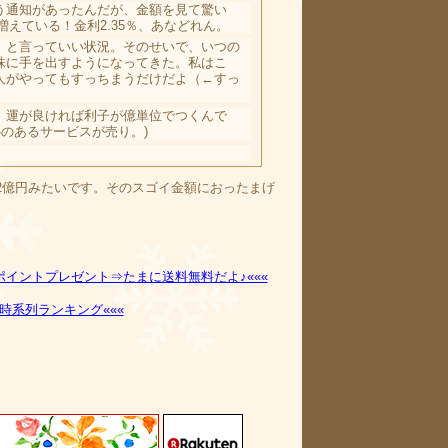
う通知があったんだが、金額を見て驚い
増えている！金利2.35％、あなどれん。
」と言っていい状況。そのせいで、いつの
株に手を出すようになってきた。私はこ
人がやってもすっちまうだけだよ（←すっ
、運が良ければ利子が億単位でつくんで
のあるサービスが売り。)
2億円みたいです。そのスゴイ金額におったまげ
ポイントプレゼント⇒たまに送料無料だよ♪«««
時系列ランキング«««