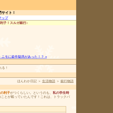
門サイト！
マップ
利子！スルガ銀行♪
ニモに盗作疑惑があった！？ »
れる！
ほんわか日記 ＞
生活物語
＞
銀行物語
位の利子
がつくらしい。というのも、
私の学生時
のことが載っていたんです！これは、トラックバ