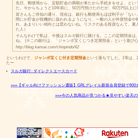
先日、郵便局から、定額貯金の満期が来たから手続きをせよ、とい
た。今からちょうど10年前に、50万円預けたのだが、60万円以上に
皆さんもご存知の通り、現在は、銀行も郵便局もほぼ利子が「ない
間にか貯金が投機的に扱われるようになり、一般の人が外貨預金や
れ、あまりいい傾向とは思わないね。リスクのある投資なんて、素
た人）
そんなわけで私は、今後はスルガ銀行に賭ける。ここの定期預金は
ね。 (※この銀行は、「ジャンボ宝くじつき定期預金」という遊び心
http://blog.kansai.com/chinpindo/62
というわけで、
ジャンボ宝くじ付き定期預金
という落ちでした。1等は、
たー
スルガ銀行::ダイレクトエースカード
»»»【ギャル向けファッション通販】GRLグレイル新規会員登録で800
»»»今の人気商品が見つかる★見やすい楽天の