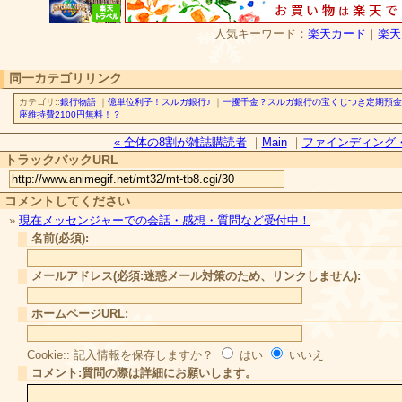
人気キーワード：
楽天カード
｜
楽天
同一カテゴリリンク
カテゴリ::
銀行物語
｜
億単位利子！スルガ銀行♪
｜
一攫千金？スルガ銀行の宝くじつき定期預金
座維持費2100円無料！？
« 全体の8割が雑誌購読者
｜
Main
｜
ファインディング・
トラックバックURL
コメントしてください
»
現在メッセンジャーでの会話・感想・質問など受付中！
名前(必須):
メールアドレス(必須:迷惑メール対策のため、リンクしません):
ホームページURL:
Cookie:: 記入情報を保存しますか？
はい
いいえ
コメント:質問の際は詳細にお願いします。