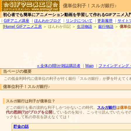
億単位利子！スルガ銀行♪
初心者でも簡単にアニメーション動画を学習して作れるGIFアニメ入
｜
GIFアニメ講座
｜
ほんわかブログ
｜
リンクについて
｜
更新履歴
｜
サイト
[
H
ome] GIFアニメ工房
＞ ほんわか日記 ＞
生活物語
＞
銀行物語
＞
億単位
« 全体の8割が雑誌購読者
｜
Main
｜
ファインディング・
当ページの概要
この低金利時代に億単位の利子が付く銀行「スルガ銀行」が夢を叶えてく
億単位利子！スルガ銀行♪
スルガ銀行は利子が億単位？
どこの銀行も雀の涙的な利子しかつかないこの時代、
スルガ銀行
は億単
代の恩師(?)がブログを公開
しているのを知り、こっそり読んでいたらそ
ックをして私の存在を訴えなくては！
貯金の話