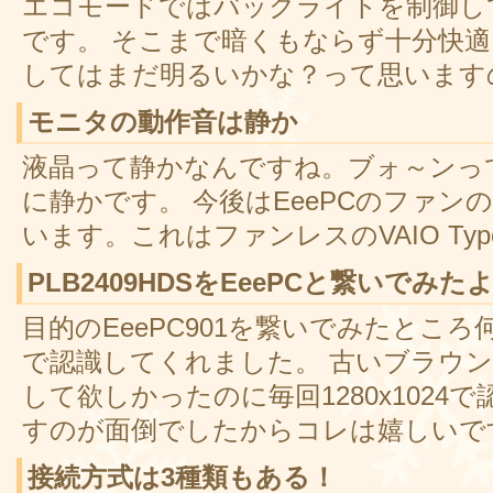
エコモードではバックライトを制御し
です。 そこまで暗くもならず十分快
してはまだ明るいかな？って思います
モニタの動作音は静か
液晶って静かなんですね。ブォ～ンっ
に静かです。 今後はEeePCのファ
います。これはファンレスのVAIO Ty
PLB2409HDSをEeePCと繋いでみた
目的のEeePC901を繋いでみたところ何
で認識してくれました。 古いブラウン管で
して欲しかったのに毎回1280x102
すのが面倒でしたからコレは嬉しいで
接続方式は3種類もある！