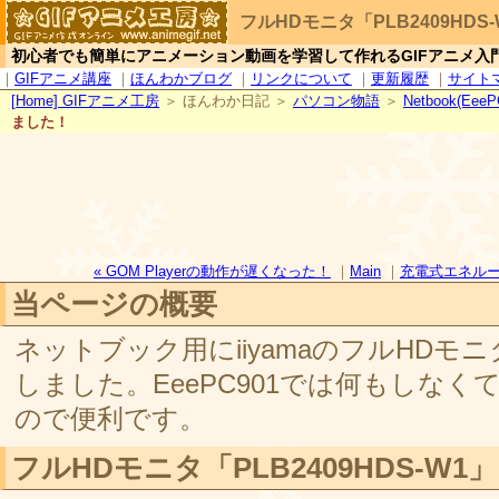
フルHDモニタ「PLB2409HD
初心者でも簡単にアニメーション動画を学習して作れるGIFアニメ入
｜
GIFアニメ講座
｜
ほんわかブログ
｜
リンクについて
｜
更新履歴
｜
サイト
[
H
ome] GIFアニメ工房
＞ ほんわか日記 ＞
パソコン物語
＞
Netbook(EeeP
ました！
« GOM Playerの動作が遅くなった！
｜
Main
｜
充電式エネループカ
当ページの概要
ネットブック用にiiyamaのフルHDモニタP
しました。EeePC901では何もしなくても
ので便利です。
フルHDモニタ「PLB2409HDS-W