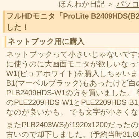
ほんわか日記 ＞
パソ
フルHDモニタ「ProLite B2409HDS(
した！
ネットブック用に購入
ネットブックって小さいじゃないです
に使うのに大画面モニタが欲しいなってこと
W1(ピュアホワイト)を購入しちゃいました♪
B1(マーベルブラック)もあったけど
PLB2409HDS-W1の方を買いました。
のPLE2209HDS-W1とPLE2209HD
なのが良いかも。 でも文字が小さく
またPLB2403WSが1920x1200だ
古いので却下しました。(予約当時31,800